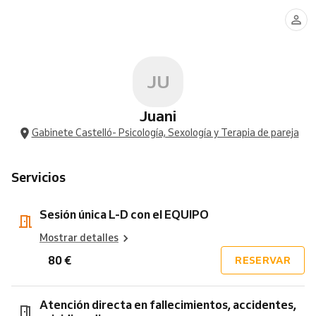
única
directa
L-
en
D
fallecimientos,
con
accidentes,
el
suicidios,
EQUIPO
diagn
JU
Juani
Gabinete Castelló- Psicología, Sexología y Terapia de pareja
Servicios
Sesión única L-D con el EQUIPO
Mostrar detalles
80 €
RESERVAR
Atención directa en fallecimientos, accidentes,