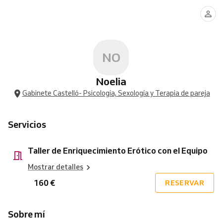
de
Enriquecimiento
Erótico
con
el
Equipo
NO
Noelia
Gabinete Castelló- Psicología, Sexología y Terapia de pareja
Servicios
Taller de Enriquecimiento Erótico con el Equipo
Mostrar detalles
160 €
RESERVAR
Sobre mí