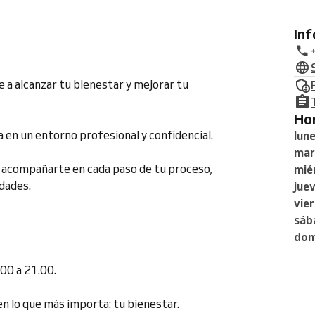
In
 a alcanzar tu bienestar y mejorar tu
H
a en un entorno profesional y confidencial.
lun
mar
a acompañarte en cada paso de tu proceso,
mié
dades.
jue
vie
sáb
dom
00 a 21.00.
en lo que más importa: tu bienestar.